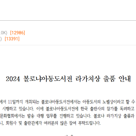
.0K)
[12986]
)
[13391]