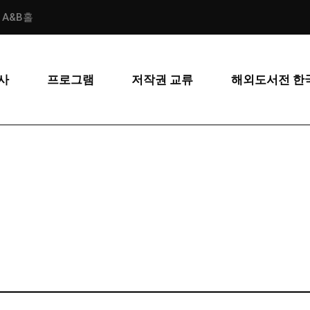
스 A&B홀
사
프로그램
저작권 교류
해외도서전 한