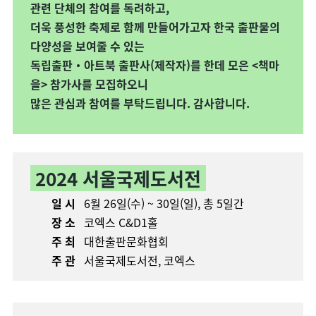
관련 단체의
참여를 독려하고,
더욱 풍성한 축제로 함께 만들어가고자 한국 출판물의
다양성을 보여줄 수 있는
독립출판・아트북 출판사(제작자)를 한데 모은
<책마
을>
참가사를 모집하오니
많은 관심과 참여를 부탁드립니다.
감사합니다.
2024 서울국제도서전
일 시
6월 26일(수) ~ 30일(일), 총 5일간
장 소
코엑스 C&D1홀
주 최
대한출판문화협회
주 관
서울국제도서전, 코엑스