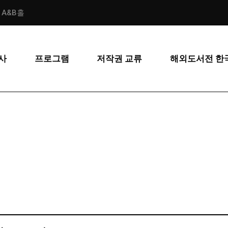
스 A&B홀
사
프로그램
저작권 교류
해외도서전 한