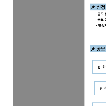
📌
신청
공모 
공모 
- 발송처:
'한국에
📌 공
📄 
📄