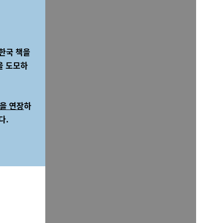
한국 책을
을 도모하
을 연장
하
다
.