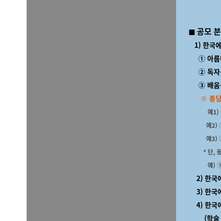
◼ 공모
분
1) 한국
① 아름다움
② 독자를 
③ 배움을 
※ 종당
예1)
예2) ① 분
예3) ② 
* 단,
예)
①
2) 한국에
3) 한국에
4) 한국
(학술 부문