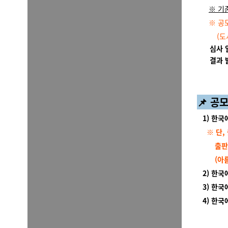
※ 기존
※
공
(도서
심사 일
결과 발
📌
공모
1) 한국에
※
단,
출판사와 
(아름다
2) 한국에
3) 한국에
4) 한국에