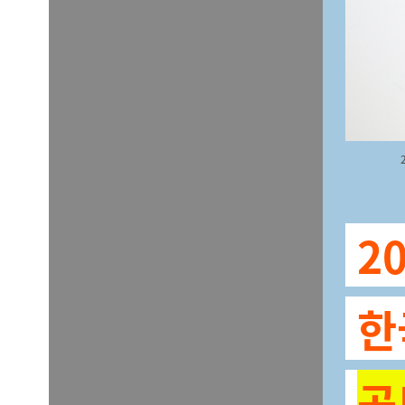
2
한
공