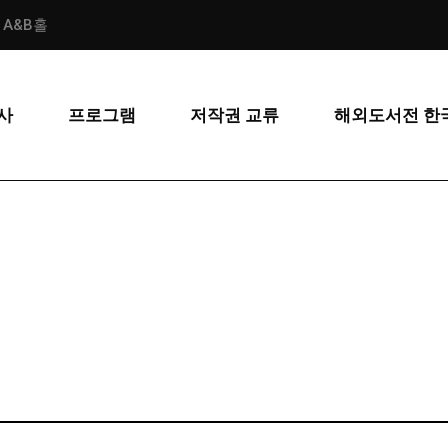
스 A&B홀
사
프로그램
저작권 교류
해외도서전 한