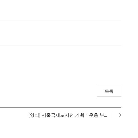
목록
[양식] 서울국제도서전 기획ㆍ운용 부…