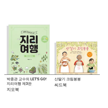
장편소설 『항구의 사랑』이 있다.
2018년 제9회
젊은작가상, 2019년 제37회 신동엽문학상을 수상했다.
◾
김초엽 (소설가)
1993년생. 2017년 제2회 한국과학문학상 중단편
대상과 가작을 수상하며 작품 활동을 시작했다.
소설집
『우리가 빛의 속도로 갈 수 없다면』, 소설 『원통 안의
소녀』가 있다.
◾ 황
인찬 (시인)
1988년 경기 안양 출생. 2010년 『현대문학』으로
등단했다. 시집 『구관조 씻기기』 『희지의 세계』
『사랑을 위한 되풀이』가 있다.
2012년 제31회
박종관 교수의 LET'S GO!
산딸기 크림봉봉
김수영문학상을 수상했다.
지리여행 제3판
씨드북
지오북