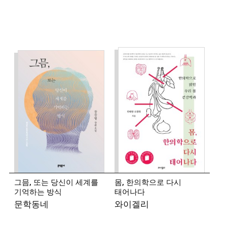
등단했다.
시집 『어느 누구의 모든 동생』
『휴가저택』 『소소소』, 산문집 『방과 후 지구』
『햇빛세입자』 등이 있다.
2018년 제19회
박인환문학상을 수상했다.
◾
송승언 (시인)
1986년 강원도 원주 출생. 2011년 『현대문학』 신인
추천으로 등단했다.
시집 『철과 오크』가 있다.
◾
유계영 (시인)
1985년 인천 출생. 2010년 『현대문학』 신인
추천으로 등단했다.
시집 『온갖 것들의 낮』 『이제는
순수를 말할 수 있을 것 같다』 『이런 얘기는 좀
어지러운가』가 있다.
그믐, 또는 당신이 세계를
몸, 한의학으로 다시
기억하는 방식
태어나다
◾
김세희 (소설가)
문학동네
와이겔리
1987년 목포 출생. 2015년 『세계의 문학』
신인상으로 등단했다.
소설집 『가만한 나날』,