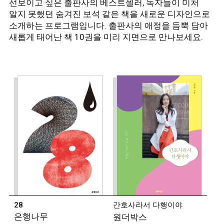
선보이고 싶은 출판사의 베스트셀러, 독자들이 미처
알지 못했던 숨겨진 보석 같은 책을 새로운 디자인으로
소개하는 프로그램입니다. 출판사의 애정을 듬뿍 담아
◾
강화길 (소설가)
새롭게 태어난 책 10권을 미리 지면으로 만나보세요.
1986년 전북 전주 출생. 2012년 경향신문 신춘문예로
등단했다.
소설집 『괜찮은 사람』, 『화이트 호스』
장편소설 『다른 사람』 등이 있다.
2017년 제22회
한겨레문학상과 제8회 젊은작가상, 2018년 제10회
구상문학상 젊은작가상, 2020년 제11회 젊은작가상을
수상했다.
◾
문보영 (시인)
1992년 제주 출생. 2016년 중앙일보로 등단했다. 시집
『책기둥』 『배틀그라운드』, 산문집으로 『사람을
미워하는 가장 다정한 방식』 『준최선의 롱런』이
있다.
2017년 제36회 김수영문학상을 수상했다.
◾
서윤후 (시인)
28
간호사라서 다행이야
1990년 전북 정읍 출생. 2009년 『현대시』로
은행나무
원더박스