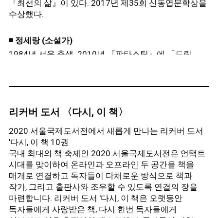
『최선의 삶』이 있다.
2017년 제35회 신동엽문학상을
수상했다.
◾
정세랑 (소설가)
1984년 서울 출생. 2010년 『판타스틱』에 「드림,
드림, 드림」을 발표하며 작품 활동을
시작했다.
『이만큼 가까이』, 『보건교사 안은영』,
『피프티 피플』 등 여섯 권의 장편소설과 소설집
『옥상에서 만나요』 『목소리를 드릴게요』가
있다.
2013년 제7회 창비장편소설상, 2017년 제50회
리커버 도서 〈다시, 이 책〉
한국일보문학상을 수상했다.
2020 서울국제도서전에서 새롭게 만나는 리커버 도서
'다시, 이 책 10권
◾
정지돈 (소설가)
국내 최대의 책 축제인 2020 서울국제도서전은 언택트
1983년 대구 출생. 2013년 『문학과사회』
시대를 맞이하여 온라인과 오프라인 두 공간을 책을
신인문학상으로 등단했다.
소설집 『내가 싸우듯이』,
매개로 연결하고 독자들이 다채로운 방식으로 책과
『우리는 다른 사람들의 기억에서 살 것이다』,
작가, 그리고 출판사와 조우할 수 있도록 연결의 장을
문학평론집 『문학의 기쁨』(공저), 소설 『작은 겁쟁이
마련합니다. 리커버 도서 '다시, 이 책은 오랫동안
겁쟁이 새로운 파티』가 있다.
2015년 제6회
독자들에게 사랑받은 책, 다시 한번 독자들에게
젊은작가상 대상, 2016년 문지문학상을 수상했다.