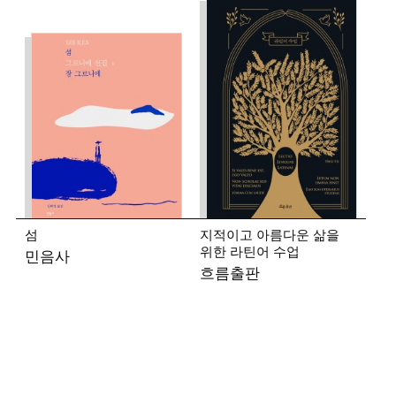
섬
지적이고 아름다운 삶을
위한 라틴어 수업
민음사
흐름출판