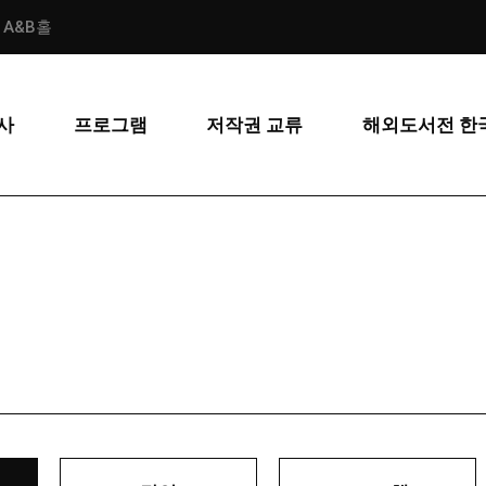
스 A&B홀
사
프로그램
저작권 교류
해외도서전 한