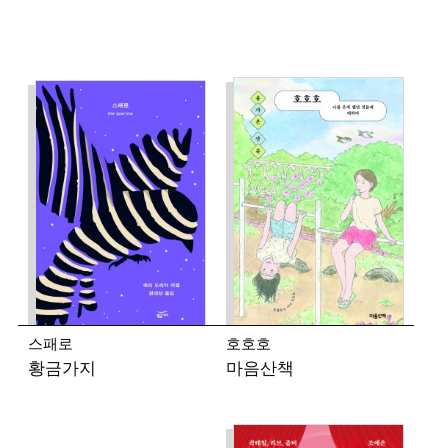
스패로
호호호
황금가지
마음산책