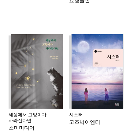
효형출판
세상에서 고양이가
시스터
사라진다면
고즈넉이엔티
소미미디어