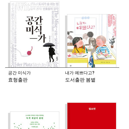
2002년 『현대시』에 시를 발표하며 작품활동을
시작했다. 시집 『호텔 타셀의 돼지들』 『우리는
분위기를 사랑해』 『유에서 유』 『왼손은 마음이
아파』 『나는 이름이 있었다』, 청소년 시집 『마음의
일』, 산문집 『너랑 나랑 노랑』 『다독임』 등이 있다.
◾ 이승우 (소설가)
1981년 『한국문학』 신인상을 받으며 작품활동을
시작했다. 소설집 『일식에 대하여』 『미궁에 대한
추측』 『사람들은 자기 집에 무엇이 있는지도
모른다』 『오래된 일기』 『신중한 사람』 『모르는
공간 미식가
내가 예쁘다고?
사람들』 『사랑이 한 일』, 장편소설 『에리직톤의
효형출판
도서출판 봄볕
초상』 『생의 이면』 『식물들의 사생활』 『욕조가
놓인 방』 『그곳이 어디든』 『한낮의 시선』
『지상의 노래』 『사랑의 생애』 『캉탕』, 짧은소설
『만든 눈물 참은 눈물』, 산문집 『당신은 이미 소설을
쓰기 시작했다』 『소설을 살다』 『소설가의 귓속말』
등이 있다.