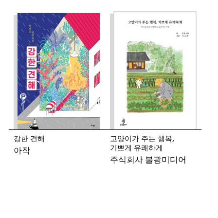
◾ 김이설 (소설가)
2006년 서울신문 신춘문예에 단편소설이 당선되며
작품활동을 시작했다. 소설집 『아무도 말하지 않는
것들』 『오늘처럼 고요히』 『잃어버린 이름에게』,
경장편소설 『나쁜 피』 『환영』 『선화』 『우리의
정류장과 필사의 밤』 등이 있다.
◾ 문태준 (시인)
1994년 『문예중앙』 신인문학상을 받으며
작품활동을 시작했다. 시집 『수런거리는 뒤란』
『맨발』 『가재미』 『그늘의 발달』 『먼 곳』
강한 견해
고양이가 주는 행복,
『우리들의 마지막 얼굴』 『내가 사모하는 일에 무슨
기쁘게 유쾌하게
아작
끝이 있나요』 『아침은 생각한다』, 산문집 『느림보
주식회사 불광미디어
마음』 『바람이 불면 바람이 부는 나무가 되지요』
『시가 너에게 해답을 가져다줄 것이다』 『나는 첫
문장을 기다렸다』 등이 있다.
◾ 오은 (시인)