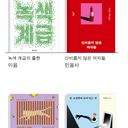
◾ 조경란 (소설가)
1996년 동아일보 신춘문예에 단편소설이 당선되며
작품활동을 시작했다. 소설집 『불란서 안경원』
『나의 자줏빛 소파』 『코끼리를 찾아서』 『국자
이야기』 『풍선을 샀어』 『일요일의 철학』 『언젠가
떠내려가는 집에서』, 중편소설 『움직임』, 장편소설
『식빵 굽는 시간』 『가족의 기원』 『우리는 만난
적이 있다』 『혀』 『복어』, 짧은 소설집 『후후후의
숲』, 산문집 『조경란의 악어 이야기』 『백화점』
녹색 계급의 출현
신비롭지 않은 여자들
『소설가의 사물』 등이 있다.
이음
민음사
◾ 주민현 (시인)
2017년 한국경제신문 신춘문예에 시가 당선되며
작품활동을 시작했다. 시집 『킬트, 그리고 퀼트』가
있으며, 다수의 앤솔러지에 참여했다.
◾ 편혜영 (소설가)
2000년 서울신문 신춘문예에 단편소설이 당선되며
작품활동을 시작했다. 소설집 『아오이가든』 『사육장