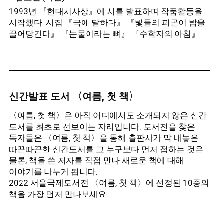
1993년 『현대시사상』에 시를 발표하며 작품활동을
시작했다. 시집 『극에 달하다』 『빛들의 피곤이 밤을
끌어당긴다』 『눈물이라는 뼈』 『수학자의 아침』
『i에게』, 산문집 『마음사전』 『시옷의 세계』 『한
글자 사전』 『나를 뺀 세상의 전부』 『그 좋았던
시간에』 등이 있다.
◾ 김연수 (소설가)
신간발표 도서 〈여름, 첫 책〉
1993년 『작가세계』 여름호에 시를 발표하며
작품활동을 시작했다. 장편소설 『가면을 가리키며
〈여름, 첫 책〉은 아직 어디에서도 소개되지 않은 신간
걷기』 『7번국도 Revisited』 『사랑이라니, 선영아』
도서를 최초로 선보이는 자리입니다. 도서전을 찾은
『꾿빠이, 이상』 『네가 누구든 얼마나 외롭든』
독자들은 〈여름, 첫 책〉을 통해 출판사가 막 내놓은
『밤은 노래한다』 『원더보이』 『파도가 바다의
따끈따끈한 신간도서를 그 누구보다 먼저 접하는 것은
일이라면』 『일곱 해의 마지막』, 소설집 『스무 살』
물론, 책을 쓴 저자를 직접 만나 새로운 책에 대해
『내가 아직 아이였을 때』 『나는 유령작가입니다』
이야기를 나누게 됩니다.
『세계의 끝 여자친구』 『사월의 미, 칠월의 솔』,
2022 서울국제도서전 〈여름, 첫 책〉에 선정된 10종의
산문집 『청춘의 문장들』 『여행할 권리』 『우리가
책을 가장 먼저 만나보세요.
보낸 순간』 『지지 않는다는 말』 『언젠가, 아마도』
『시절일기』 등이 있다.