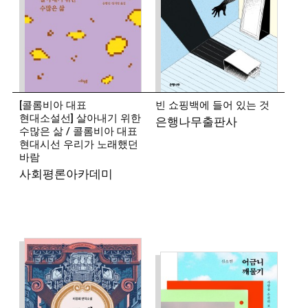
쪽으로』 『저녁의 구애』 『밤이 지나간다』
『소년이로』 『어쩌면 스무 번』, 장편소설 『재와
빨강』 『서쪽 숲에 갔다』 『선의 법칙』 『홀』
『죽은 자로 하여금』 등이 있다.
[콜롬비아 대표
빈 쇼핑백에 들어 있는 것
현대소설선] 살아내기 위한
은행나무출판사
수많은 삶 / 콜롬비아 대표
현대시선 우리가 노래했던
바람
사회평론아카데미