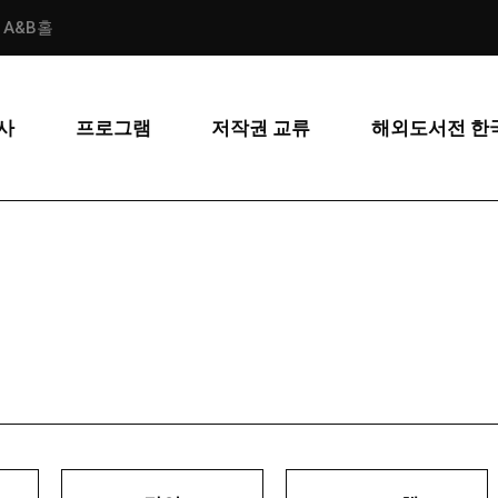
스 A&B홀
사
프로그램
저작권 교류
해외도서전 한