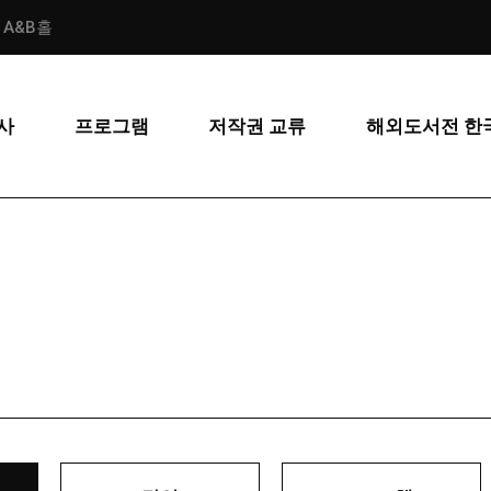
스 A&B홀
사
프로그램
저작권 교류
해외도서전 한