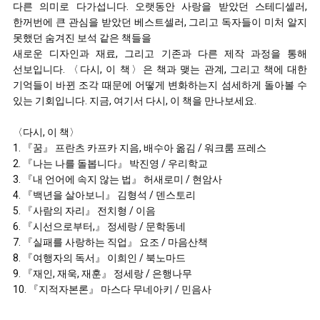
다른 의미로 다가섭니다. 오랫동안 사랑을 받았던 스테디셀러,
한꺼번에 큰 관심을 받았던 베스트셀러, 그리고 독자들이 미처 알지
못했던 숨겨진 보석 같은 책들을
새로운 디자인과 재료, 그리고 기존과 다른 제작 과정을 통해
선보입니다. 〈다시, 이 책〉은 책과 맺는 관계, 그리고 책에 대한
기억들이 바뀐 조각 때문에 어떻게 변화하는지 섬세하게 돌아볼 수
있는 기회입니다. 지금, 여기서 다시, 이 책을 만나보세요.
〈다시, 이 책〉
1. 『꿈』 프란츠 카프카 지음, 배수아 옮김 / 워크룸 프레스
2. 『나는 나를 돌봅니다』 박진영 / 우리학교
3. 『내 언어에 속지 않는 법』 허새로미 / 현암사
4. 『백년을 살아보니』 김형석 / 덴스토리
5. 『사람의 자리』 전치형 / 이음
6. 『시선으로부터,』 정세랑 / 문학동네
7. 『실패를 사랑하는 직업』 요조 / 마음산책
8. 『여행자의 독서』 이희인 / 북노마드
9. 『재인, 재욱, 재훈』 정세랑 / 은행나무
10. 『지적자본론』 마스다 무네아키 / 민음사