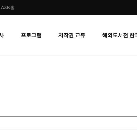
스 A&B홀
사
프로그램
저작권 교류
해외도서전 한