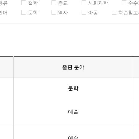
총류
철학
종교
사회과학
순수
언어
문학
역사
아동
학습참고
출판 분야
문학
예술
예술