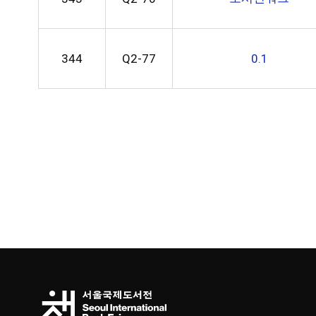
344
Q2-77
0.1
처음
이전