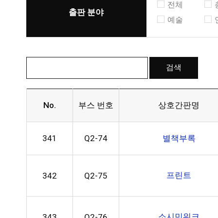
전체
출판 분야
예술
No.
부스 번호
상호간판명
341
Q2-74
별책부록
프린트
342
Q2-75
소시민워크
343
Q2-76