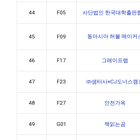
44
F05
사단법인 한국대학출판
동아시아 허블 메이커
45
F09
46
F17
그레이프랩
47
F23
㈜샘터사×CJ도너스캠
48
F27
안전가옥
49
G01
책읽는곰