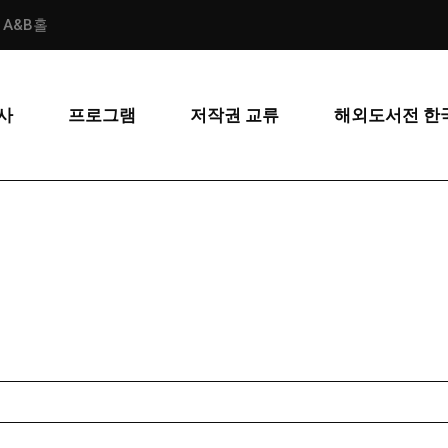
스 A&B홀
사
프로그램
저작권 교류
해외도서전 한