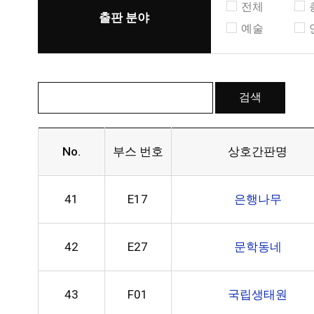
전체
출판 분야
예술
No.
부스 번호
상호간판명
41
E17
은행나무
42
E27
문학동네
43
F01
국립생태원