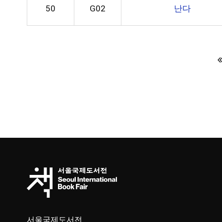
50
G02
난다
다음
맨끝
서울국제도서전