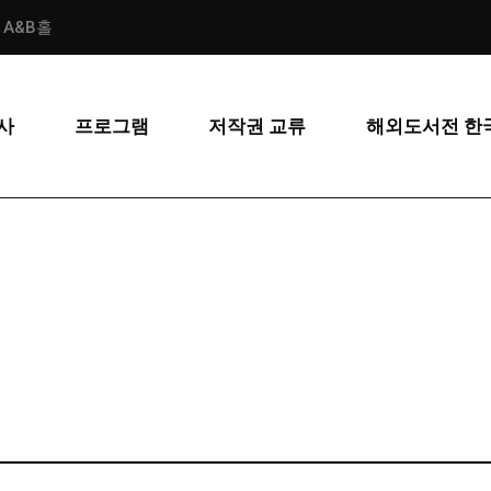
스 A&B홀
사
프로그램
저작권 교류
해외도서전 한