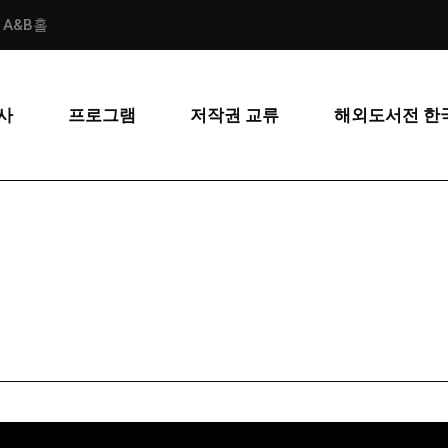
스 A&B홀
사
프로그램
저작권 교류
해외도서전 한