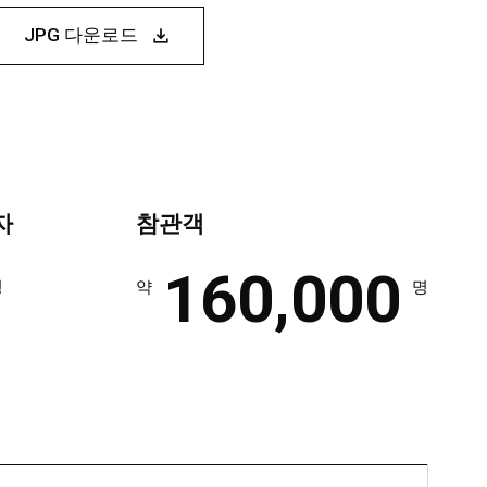
JPG 다운로드
자
참관객
160,000
명
약
명