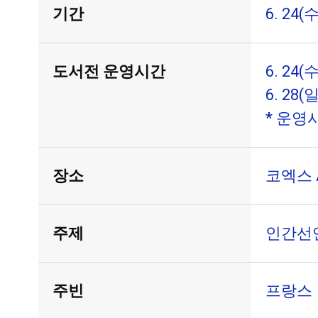
기간
6. 24(수
도서전 운영시간
6. 24(수
6. 28(일
* 운영
장소
코엑스 
주제
인간선언 𝐻𝑜
주빈
프랑스