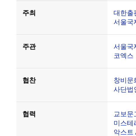
주최
대한출
서울국
주관
서울국
코엑스
협찬
창비문
사단법
협력
교보문고
미스테리
악스트 