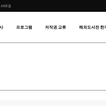
스 A&B홀
사
프로그램
저작권 교류
해외도서전 한