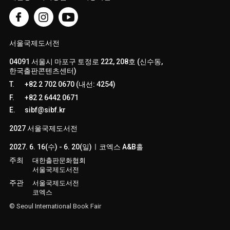
서울국제도서전
04091 서울시 마포구 토정로 222, 208호 (신수동,
한국출판콘텐츠센터)
T.
+82 2 702 0670 (내선: 4254)
F.
+82 2 6442 0671
E.
sibf@sibf.kr
2027 서울국제도서전
2027. 6. 16(수) - 6. 20(일)ㅣ코엑스 A&B홀
주최
대한출판문화협회
서울국제도서전
주관
서울국제도서전
코엑스
© Seoul International Book Fair