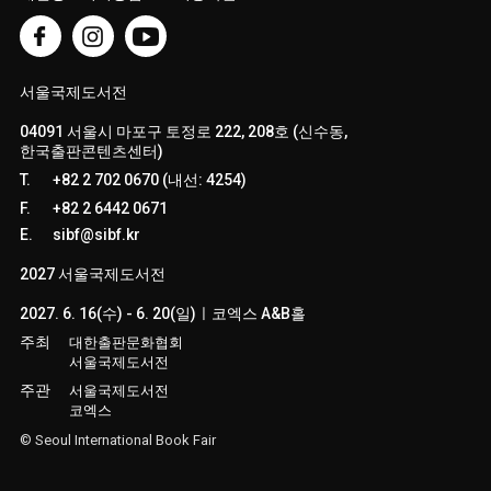
서울국제도서전
04091 서울시 마포구 토정로 222, 208호 (신수동,
한국출판콘텐츠센터)
T.
+82 2 702 0670 (내선: 4254)
F.
+82 2 6442 0671
E.
sibf@sibf.kr
2027 서울국제도서전
2027. 6. 16(수) - 6. 20(일)ㅣ코엑스 A&B홀
주최
대한출판문화협회
서울국제도서전
주관
서울국제도서전
코엑스
© Seoul International Book Fair