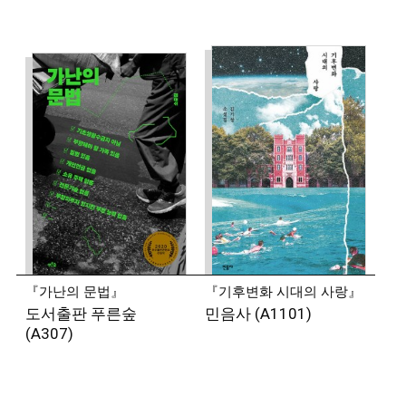
◾
이이오 (일러스트레이터)
@portraitist.iio
스스로를 초상화가라 정의한다. 그다음의 정체성으로는
그림 그리는 사람, 책 만드는 사람 등이 있다.
2023년부터 서울국제도서전 책마을에 출판사 225호로
참가했으며, 2025년에는 어머니의 집밥을 향한 애정을
담아 『yolkasm』이라는 그림집을 펴냈다.
『가난의 문법』
『기후변화 시대의 사랑』
도서출판 푸른숲
민음사 (A1101)
(A307)