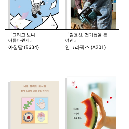
문학동네소설상을 수상했다.
◾
장강명 (소설가)
월급사실주의 소설가. 공대를 나와 기자로 11년간
『그리고 보니
『김윤신, 전기톱을 든
일했다. 장편 소설 『표백』으로 2011년
아름다웠지』
여인』
한겨레문학상을 받으며 작가 활동을 시작했다. 장편
아침달 (B604)
안그라픽스 (A201)
소설 『재수사』, 『한국이 싫어서』, 『댓글부대』,
소설집 『산 자들』, 『당신이 보고 싶어하는 세상』,
논픽션 『먼저 온 미래』, 『당선, 합격, 계급』 등을
썼다. 문학동네작가상, 오늘의작가상, 수림문학상,
제주4·3평화문학상, 젊은작가상, 이상문학상,
심훈문학대상, SF어워드 우수상 등을 받았다.
◾
안태운 (시인)
읽고 쓰고 일하고 연습한다. 2014년 《문예중앙》을