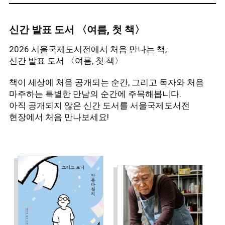
『화이트 호스』, 『대불호텔의 유령』, 『치유의 빛』
외 다수 있다.
신간 발표 도서 〈여름, 첫 책〉
◾
김혜진 (소설가)
2026 서울국제도서전에서 처음 만나는 책,
2012년 동아일보 신춘문예를 통해 작품 활동을
신간 발표 도서 〈여름, 첫 책〉
시작했다. 소설집 『어비』, 『너라는 생활』, 『축복을
책이 세상에 처음 공개되는 순간, 그리고 독자와 처음
비는 마음』, 『달걀의 온기』, 장편소설 『중앙역』,
마주하는 특별한 만남의 순간에 주목해봅니다.
아직 공개되지 않은 신간 도서를 서울국제도서전
『딸에 대하여』, 『9번의 일』, 『경청』, 『오직
현장에서 처음 만나보세요!
그녀의 것』 등이 있다. 중앙장편문학상, 신동엽문학상,
대산문학상, 젊은작가상, 김유정 문학상 등을 수상했다.
◾
박선우 (소설가)
2018년 자음과모음 신인문학상을 통해 작품 활동을
시작했다. 소설집 『우리는 같은 곳에서』, 『햇빛
기다리기』, 장편 소설 『어둠 뚫기』가 있다. 제30회