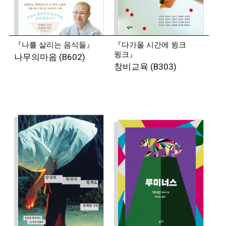
통해 시를 발표하기 시작했다. 시집 『감은 눈이 내
얼굴을』, 『산책하는 사람에게』, 『기억 몸짓』 등을
냈다. 김수영문학상을 수상했다.
『나를 살리는 음식들』
『다가올 시간에 윙크
윙크』
나무의마음 (B602)
◾
유선혜 (시인)
창비교육 (B303)
시를 쓰고 문학을 공부한다. 2022년 《현대문학》
신인추천을 통해 작품 활동을 시작했다. 시집으로
『사랑과 멸종을 바꿔 읽어보십시오』, 『모텔과
나방』이 있으며, 2025년 문지문학상을 수상했다.
◾
육호수 (시인)
읽고 쓰며 살아가는 시인·문학평론가이다. 적막과
침묵과 고요해 대해, 어둠과 꿈과 죽음에 대해, 써내야만
하는 것과 쓸 수 없는 것, 쓰면 안 되는 것에 대해
고민하며 지내고 있다. 2016 대산대학문학상을 통해