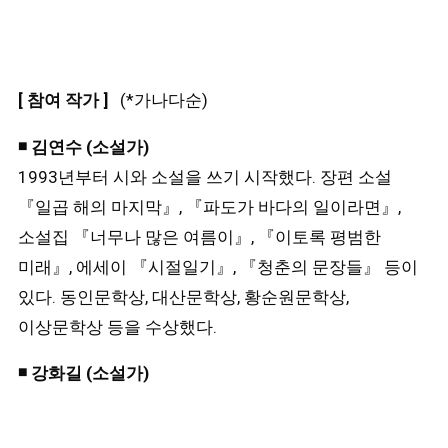
[ 참여 작가 ]
(*가나다순)
◾
김연수 (소설가)
1993년부터 시와 소설을 쓰기 시작했다. 장편 소설
『일곱 해의 마지막』, 『파도가 바다의 일이라면』,
소설집 『너무나 많은 여름이』, 『이토록 평범한
미래』, 에세이 『시절일기』, 『청춘의 문장들』 등이
있다. 동인문학상, 대산문학상, 황순원문학상,
이상문학상 등을 수상했다.
◾
강화길 (소설가)
2012년 경향신문 신춘문예를 통해 작품 활동을
시작했다. 저서로 『괜찮은 사람』, 『다른 사람』,