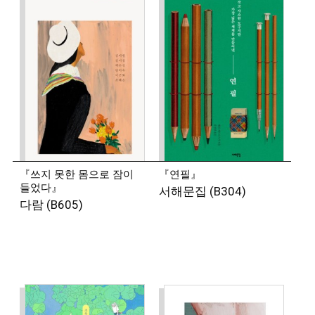
『쓰지 못한 몸으로 잠이
『연필』
들었다』
서해문집 (B304)
다람 (B605)