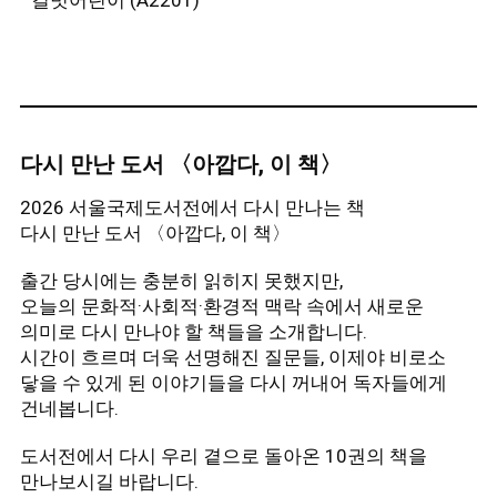
길벗어린이 (A2201)
[ 2025
서울국제도서전 - 일러스트레이터스 월
‘
여름의
드로잉
’
선정자 ]
(*가나다순)
◾
김은경 (일러스트레이터)
@eun_illustration
일러스트레이터이자 판화가. 드로잉과 판화를 기반으로
마음과 일상의 장면을 그린다. 다수의 협업 프로젝트에
다시 만난 도서 〈아깝다, 이 책〉
참여해 왔으며, 개인전 <무엇이라 부를 수 없는>, <우리
2026 서울국제도서전에서 다시 만나는 책
집에는 불안이 산다>, <바람이 일었다>를 통해 내면의
다시 만난 도서 〈아깝다, 이 책〉
세계를 다뤄 왔다. 매달 한 장의 그림과 글을 발행하는
출간 당시에는 충분히 읽히지 못했지만,
월간 프로젝트 ‘Low Edition’을 진행 중이다.
오늘의 문화적·사회적·환경적 맥락 속에서 새로운
의미로 다시 만나야 할 책들을 소개합니다.
◾
소지예 (일러스트레이터)
@_someori_
시간이 흐르며 더욱 선명해진 질문들, 이제야 비로소
감정과 순간 사이에서 술래잡기하듯, 스쳐 지나가는
닿을 수 있게 된 이야기들을 다시 꺼내어 독자들에게
건네봅니다.
장면들을 그림으로 모으고 있다. 설명보다 웃음이 오래
남는 이미지를 지향한다.
도서전에서 다시 우리 곁으로 돌아온 10권의 책을
만나보시길 바랍니다.