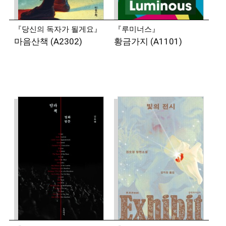
시인으로, 2022년 세계일보 신춘문예를 통해 문학
평론가로 데뷔했다. 시집 『나는 오늘 혼자 바다에 갈 수
『당신의 독자가 될게요』
『루미너스』
있어요』, 『영원 금지 소년 금지 천사 금지』 등을
마음산책 (A2302)
황금가지 (A1101)
펴냈다.
◾
이제니 (시인)
시를 쓰고 음악을 만든다. 2008년 경향신문 신춘문예를
통해 등단했다. 시집 『아마도 아프리카』, 『왜냐하면
우리는 우리를 모르고』, 『그리하여 흘려 쓴 것들』,
『있지도 않은 문장은 아름답고』, 『영원이 미래를
돌아본다』, 산문집 『새벽과 음악』 등을 썼다. 2011년
편운문학상 우수상, 2016년 김현문학패, 2022년
현대문학상을 수상했다.
◾
배순탁 (작가·음악평론가)