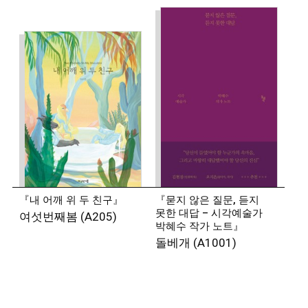
『내 어깨 위 두 친구』
『묻지 않은 질문, 듣지
못한 대답 – 시각예술가
여섯번째봄 (A205)
박혜수 작가 노트』
돌베개 (A1001)