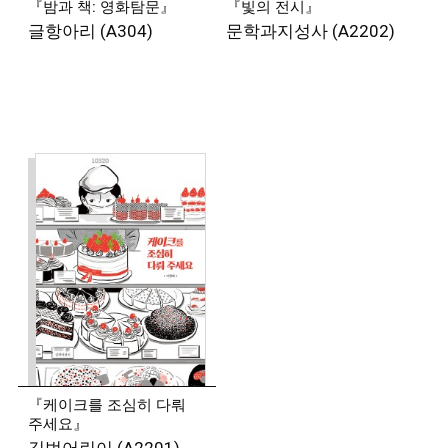
『밤과 책: 영화탐문』
『빛의 전시』
<배철수의 음악캠프>에서 19년째 일하고 있다.
글항아리 (A304)
문학과지성사 (A2202)
『음악이 삶의 전부는 아닙니다만』, 『이런 건 왜 또
기막히게 생각나서』를 썼고, 『레코드맨』, 『모던 팝
스토리』, 『퍼스널 스테레오』를 번역했다.
경향신문에 칼럼을 연재하고, 한국대중음악상 선정
위원으로 활동하고 있다. 대학원 졸업을 위해 논문과
사투를 벌이는 중이라고 한다. 전망은 밝지 않다.
◾
원소윤 (
작가·스탠드업 코미디언)
작가이자 스탠드업 코미디언. 한두 문장으로 이루어진
원라이너(One-Liner) 농담을 구사한다. 2025년에는
장편소설 『꽤 낙천적인 아이』를 출간했고 알라딘
‘올해의 신인상’을 수상했다.
『케이크를 조심히 다뤄
주세요』