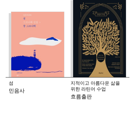
섬
지적이고 아름다운 삶을
위한 라틴어 수업
민음사
흐름출판