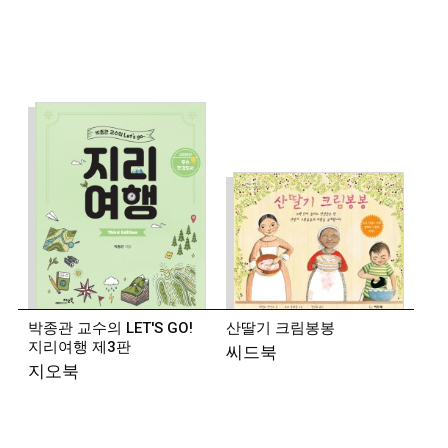
장편소설 『항구의 사랑』이 있다.
2018년 제9회
젊은작가상, 2019년 제37회 신동엽문학상을 수상했다.
◾
김초엽 (소설가)
1993년생. 2017년 제2회 한국과학문학상 중단편
대상과 가작을 수상하며 작품 활동을 시작했다.
소설집
『우리가 빛의 속도로 갈 수 없다면』, 소설 『원통 안의
소녀』가 있다.
◾ 황
인찬 (시인)
1988년 경기 안양 출생. 2010년 『현대문학』으로
등단했다. 시집 『구관조 씻기기』 『희지의 세계』
『사랑을 위한 되풀이』가 있다.
2012년 제31회
박종관 교수의 LET'S GO!
산딸기 크림봉봉
김수영문학상을 수상했다.
지리여행 제3판
씨드북
지오북