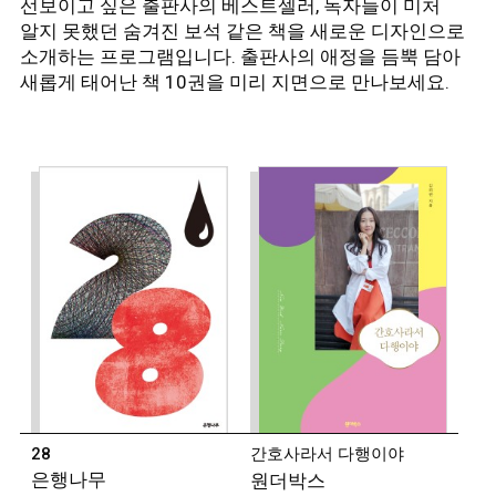
선보이고 싶은 출판사의 베스트셀러, 독자들이 미처
알지 못했던 숨겨진 보석 같은 책을 새로운 디자인으로
소개하는 프로그램입니다. 출판사의 애정을 듬뿍 담아
◾
강화길 (소설가)
새롭게 태어난 책 10권을 미리 지면으로 만나보세요.
1986년 전북 전주 출생. 2012년 경향신문 신춘문예로
등단했다.
소설집 『괜찮은 사람』, 『화이트 호스』
장편소설 『다른 사람』 등이 있다.
2017년 제22회
한겨레문학상과 제8회 젊은작가상, 2018년 제10회
구상문학상 젊은작가상, 2020년 제11회 젊은작가상을
수상했다.
◾
문보영 (시인)
1992년 제주 출생. 2016년 중앙일보로 등단했다. 시집
『책기둥』 『배틀그라운드』, 산문집으로 『사람을
미워하는 가장 다정한 방식』 『준최선의 롱런』이
있다.
2017년 제36회 김수영문학상을 수상했다.
◾
서윤후 (시인)
28
간호사라서 다행이야
1990년 전북 정읍 출생. 2009년 『현대시』로
은행나무
원더박스