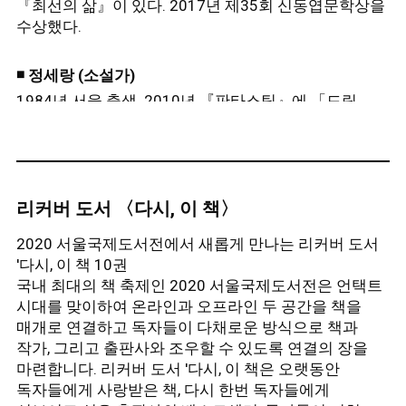
『최선의 삶』이 있다.
2017년 제35회 신동엽문학상을
수상했다.
◾
정세랑 (소설가)
1984년 서울 출생. 2010년 『판타스틱』에 「드림,
드림, 드림」을 발표하며 작품 활동을
시작했다.
『이만큼 가까이』, 『보건교사 안은영』,
『피프티 피플』 등 여섯 권의 장편소설과 소설집
『옥상에서 만나요』 『목소리를 드릴게요』가
있다.
2013년 제7회 창비장편소설상, 2017년 제50회
리커버 도서 〈다시, 이 책〉
한국일보문학상을 수상했다.
2020 서울국제도서전에서 새롭게 만나는 리커버 도서
'다시, 이 책 10권
◾
정지돈 (소설가)
국내 최대의 책 축제인 2020 서울국제도서전은 언택트
1983년 대구 출생. 2013년 『문학과사회』
시대를 맞이하여 온라인과 오프라인 두 공간을 책을
신인문학상으로 등단했다.
소설집 『내가 싸우듯이』,
매개로 연결하고 독자들이 다채로운 방식으로 책과
『우리는 다른 사람들의 기억에서 살 것이다』,
작가, 그리고 출판사와 조우할 수 있도록 연결의 장을
문학평론집 『문학의 기쁨』(공저), 소설 『작은 겁쟁이
마련합니다. 리커버 도서 '다시, 이 책은 오랫동안
겁쟁이 새로운 파티』가 있다.
2015년 제6회
독자들에게 사랑받은 책, 다시 한번 독자들에게
젊은작가상 대상, 2016년 문지문학상을 수상했다.