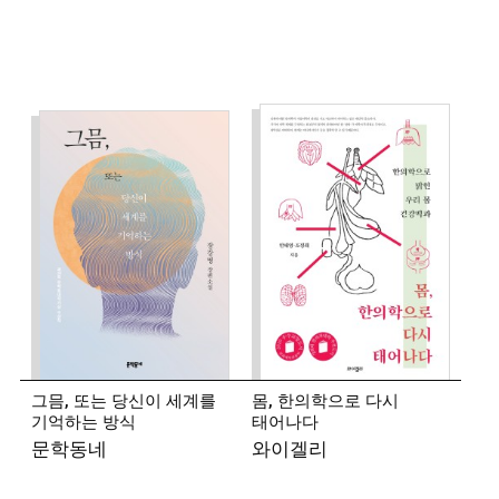
등단했다.
시집 『어느 누구의 모든 동생』
『휴가저택』 『소소소』, 산문집 『방과 후 지구』
『햇빛세입자』 등이 있다.
2018년 제19회
박인환문학상을 수상했다.
◾
송승언 (시인)
1986년 강원도 원주 출생. 2011년 『현대문학』 신인
추천으로 등단했다.
시집 『철과 오크』가 있다.
◾
유계영 (시인)
1985년 인천 출생. 2010년 『현대문학』 신인
추천으로 등단했다.
시집 『온갖 것들의 낮』 『이제는
순수를 말할 수 있을 것 같다』 『이런 얘기는 좀
어지러운가』가 있다.
그믐, 또는 당신이 세계를
몸, 한의학으로 다시
기억하는 방식
태어나다
◾
김세희 (소설가)
문학동네
와이겔리
1987년 목포 출생. 2015년 『세계의 문학』
신인상으로 등단했다.
소설집 『가만한 나날』,